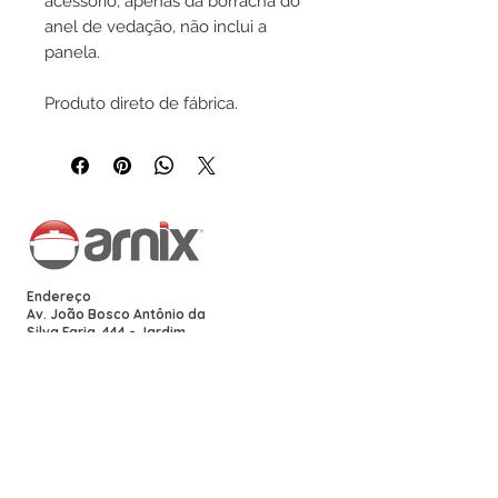
acessório, apenas da borracha do
anel de vedação, não inclui a
panela.
Produto direto de fábrica.
Endereço
Av. João Bosco Antônio da
Silva Faria, 444 - Jardim
Palmares, Araraquara -
SP,
14807-323
Siga-nos