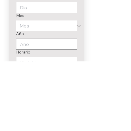
Mes
Año
Horario
:
Para enviar