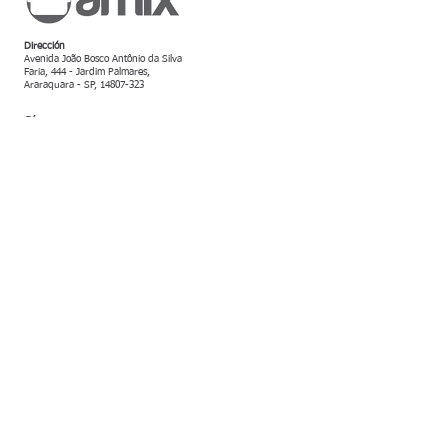
Dirección
Avenida João Bosco Antônio da Silva
Faria, 444 - Jardim Palmares,
Araraquara - SP,
14807-323
Síganos
Servicio al Cliente
+55 16 99124-7804