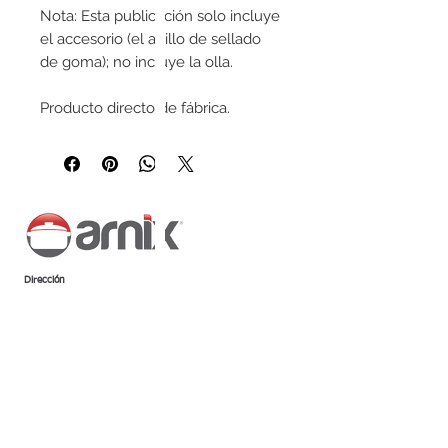
Nota: Esta publicación solo incluye
el accesorio (el anillo de sellado
de goma); no incluye la olla.
Producto directo de fábrica.
Dirección
Avenida João Bosco Antônio da Silva
Faria, 444 - Jardim Palmares,
Araraquara - SP,
14807-323
Síganos
Servicio al Cliente