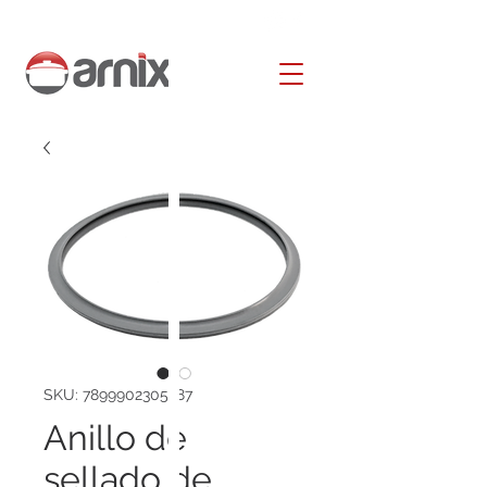
SKU: 7899902305787
Anillo de
sellado de